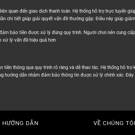
liên quan đến giao dịch thanh toán. Hệ thống hỗ trợ trực tuyến gi
n chi tiết giúp giải quyết vấn đề thường gặp. Điều này giúp giảm 
đảm bảo tiền được xử lý đúng quy trình. Người chơi nên cung cấp t
úp xử lý vấn đề hiệu quả hơn.
 tiền thông qua quy trình rõ ràng và dễ thao tác. Hệ thống hỗ trợ 
úng hướng dẫn nhằm đảm bảo thông tin được xử lý chính xác. Đây 
HƯỚNG DẪN
VỀ CHÚNG TÔ