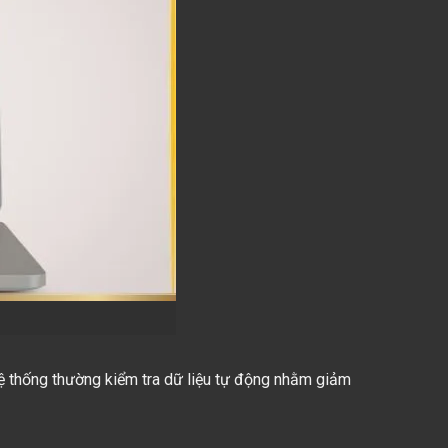
ệ thống thường kiểm tra dữ liệu tự động nhằm giảm