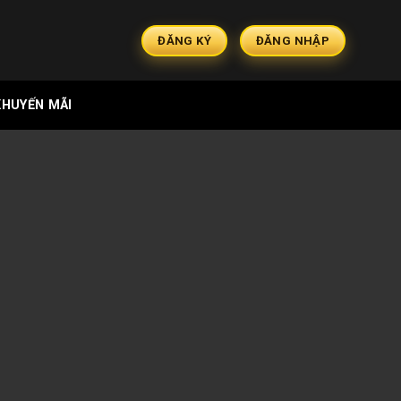
ĐĂNG KÝ
ĐĂNG NHẬP
KHUYẾN MÃI