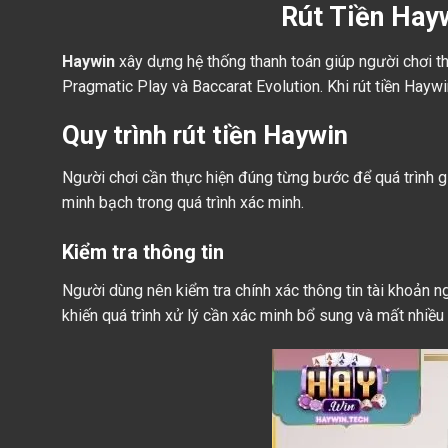
Rút Tiền Hay
Haywin
xây dựng hệ thống thanh toán giúp người chơi t
Pragmatic Play và Baccarat Evolution. Khi rút tiền Haywi
Quy trình rút tiền Haywin
Người chơi cần thực hiện đúng từng bước để quá trình gi
minh bạch trong quá trình xác minh.
Kiểm tra thông tin
Người dùng nên kiểm tra chính xác thông tin tài khoản n
khiến quá trình xử lý cần xác minh bổ sung và mất nhiều 