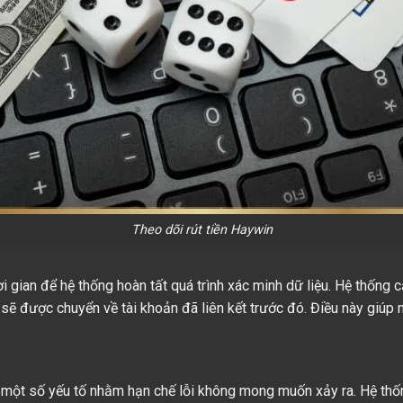
Theo dõi rút tiền Haywin
i gian để hệ thống hoàn tất quá trình xác minh dữ liệu. Hệ thống 
n sẽ được chuyển về tài khoản đã liên kết trước đó. Điều này giúp
u ý một số yếu tố nhằm hạn chế lỗi không mong muốn xảy ra. Hệ t