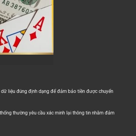
ầu dữ liệu đúng định dạng để đảm bảo tiền được chuyển
ệ thống thường yêu cầu xác minh lại thông tin nhằm đảm