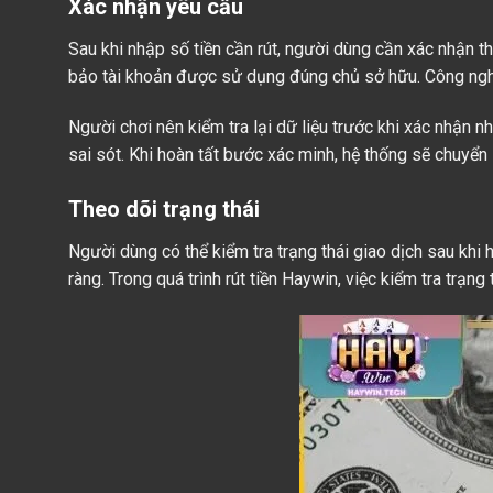
Xác nhận yêu cầu
Sau khi nhập số tiền cần rút, người dùng cần xác nhận t
bảo tài khoản được sử dụng đúng chủ sở hữu. Công nghệ 
Người chơi nên kiểm tra lại dữ liệu trước khi xác nhận 
sai sót. Khi hoàn tất bước xác minh, hệ thống sẽ chuyển 
Theo dõi trạng thái
Người dùng có thể kiểm tra trạng thái giao dịch sau khi h
ràng. Trong quá trình rút tiền Haywin, việc kiểm tra trạn