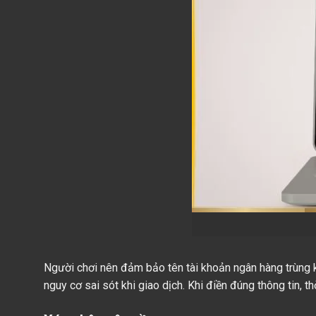
Người chơi nên đảm bảo tên tài khoản ngân hàng trùng 
nguy cơ sai sót khi giao dịch. Khi điền đúng thông tin, t