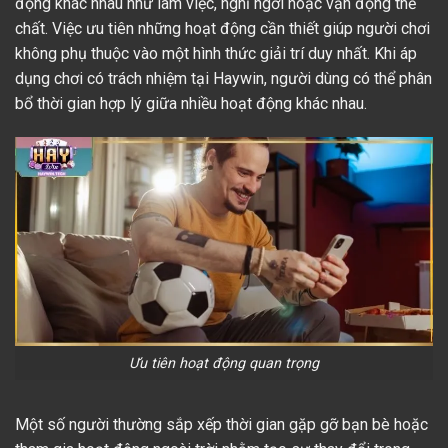
động khác nhau như làm việc, nghỉ ngơi hoặc vận động thể
chất. Việc ưu tiên những hoạt động cần thiết giúp người chơi
không phụ thuộc vào một hình thức giải trí duy nhất. Khi áp
dụng chơi có trách nhiệm tại Haywin, người dùng có thể phân
bổ thời gian hợp lý giữa nhiều hoạt động khác nhau.
Ưu tiên hoạt động quan trọng
Một số người thường sắp xếp thời gian gặp gỡ bạn bè hoặc