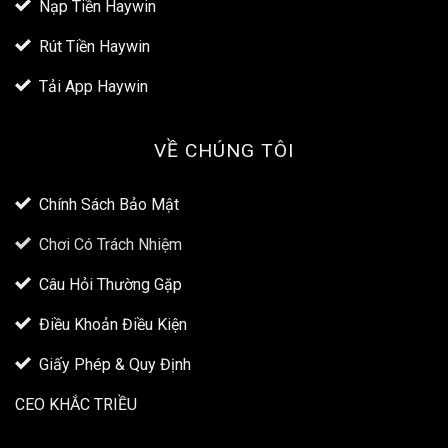
Nạp Tiền Haywin
Rút Tiền Haywin
Tải App Haywin
VỀ CHÚNG TÔI
Chính Sách Bảo Mật
Chơi Có Trách Nhiệm
Câu Hỏi Thường Gặp
Điều Khoản Điều Kiện
Giấy Phép & Quy Định
CEO KHẮC TRIỀU