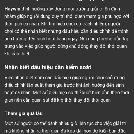
Haywin
định hướng xây dựng môi trường giải trí ổn định
nhằm giúp người dùng duy trì thói quen tham gia phù hợp với
thời gian cá nhân. Khi tìm hiểu chơi có trách nhiệm, người
chơi có thể nhận biết những dấu hiệu cần điều chỉnh để tránh
ảnh hưởng đến sinh hoạt hàng ngày. Nội dung hướng dẫn tập
trung vào việc giúp người dùng chủ động thay đổi thói quen
khi cần thiết.
Nhận biết dấu hiệu cần kiểm soát
Việc nhận biết sớm các dấu hiệu giúp người chơi chủ động
điều chỉnh tần suất tham gia trước khi ảnh hưởng đến sinh
hoạt cá nhân. Một số biểu hiện có thể xuất hiện dần theo thời
gian nên cần quan sát để kịp thời thay đổi thói quen.
Tham gia quá lâu
Một số người có thể dành nhiều giờ liên tục cho việc giải trí
mà không nhận ra thời gian đã kéo dài hơn dự kiến ban đầu.