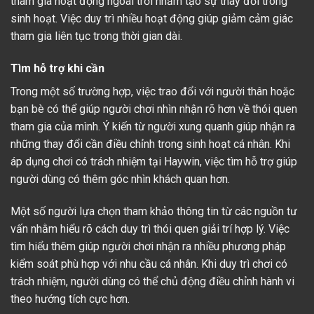
tham gia hoạt động ngoài trời nhằm tạo sự thay đổi trong
sinh hoạt. Việc duy trì nhiều hoạt động giúp giảm cảm giác
tham gia liên tục trong thời gian dài.
Tìm hỗ trợ khi cần
Trong một số trường hợp, việc trao đổi với người thân hoặc
bạn bè có thể giúp người chơi nhìn nhận rõ hơn về thói quen
tham gia của mình. Ý kiến từ người xung quanh giúp nhận ra
những thay đổi cần điều chỉnh trong sinh hoạt cá nhân. Khi
áp dụng chơi có trách nhiệm tại Haywin, việc tìm hỗ trợ giúp
người dùng có thêm góc nhìn khách quan hơn.
Một số người lựa chọn tham khảo thông tin từ các nguồn tư
vấn nhằm hiểu rõ cách duy trì thói quen giải trí hợp lý. Việc
tìm hiểu thêm giúp người chơi nhận ra nhiều phương pháp
kiểm soát phù hợp với nhu cầu cá nhân. Khi duy trì chơi có
trách nhiệm, người dùng có thể chủ động điều chỉnh hành vi
theo hướng tích cực hơn.